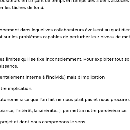
aborateurs en lançant de temps en temps des à défis associés 
er les tâches de fond.
ironnement dans lequel vos collaborateurs évoluent au quotidie
nt sur les problèmes capables de perturber leur niveau de mot
es limites qu’il se fixe inconsciemment. Pour exploiter tout so
aissance.
mentalement interne à l’individu) mais
d’implication
.
tre implication.
e autonome si ce que l’on fait ne nous plaît pas et nous procure 
mbiance, l’intérêt, la sérénité…), permettra notre persévérance.
 un projet et dont nous comprenons le sens.