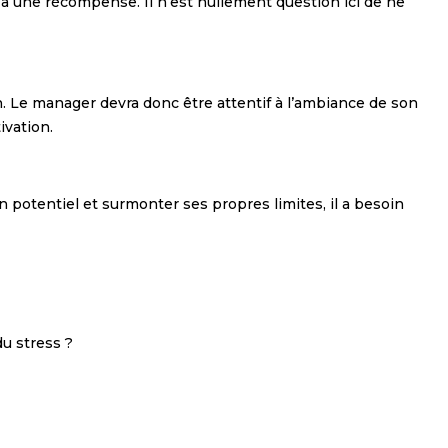
à une récompense. Il n’est nullement question ici de ne
n. Le manager devra donc être attentif à l’ambiance de son
ivation.
n potentiel et surmonter ses propres limites, il a besoin
du stress ?