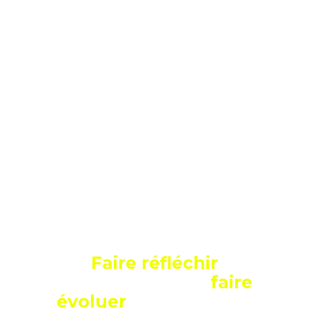
Faire réfléchir
autrement pour
faire
évoluer
durablement